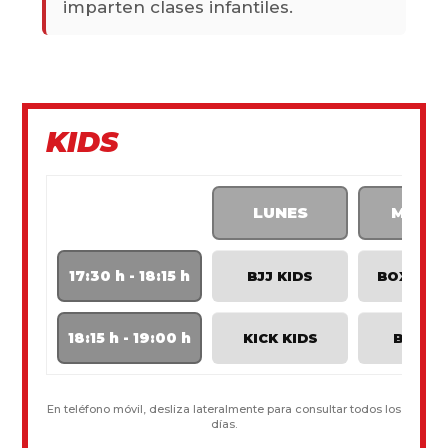
imparten clases infantiles.
KIDS
LUNES
MART
17:30 h - 18:15 h
BJJ KIDS
BOXING 
18:15 h - 19:00 h
KICK KIDS
BJJ KI
En teléfono móvil, desliza lateralmente para consultar todos los
días.