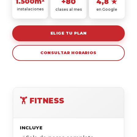
+80
4,8 ★
1.500m²
instalaciones
en Google
clases al mes
ELIGE TU PLAN
CONSULTAR HORARIOS
🏋️ FITNESS
INCLUYE