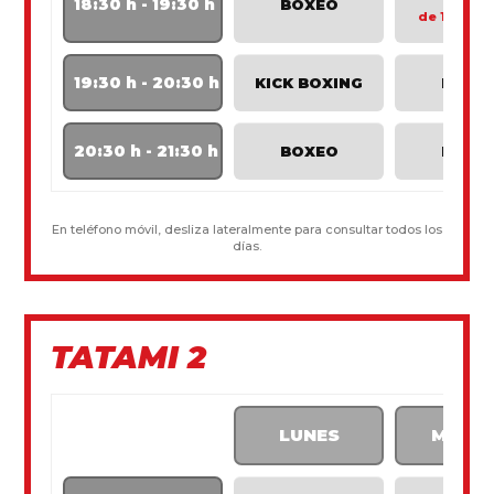
18:30 h - 19:30 h
BOXEO
de 12 a 17
19:30 h - 20:30 h
KICK BOXING
BOXE
20:30 h - 21:30 h
BOXEO
BOXE
En teléfono móvil, desliza lateralmente para consultar todos los
días.
TATAMI 2
LUNES
MART