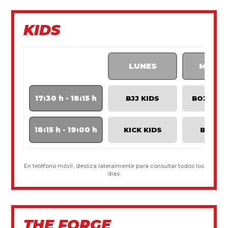
KIDS
LUNES
MART
17:30 h - 18:15 h
BJJ KIDS
BOXING 
18:15 h - 19:00 h
KICK KIDS
BJJ KI
En teléfono móvil, desliza lateralmente para consultar todos los
días.
THE FORGE