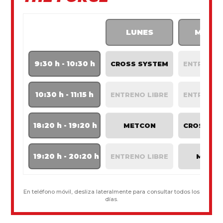
LUNES
MART
9:30 h - 10:30 h
CROSS SYSTEM
ENTRENO 
10:30 h - 11:15 h
ENTRENO LIBRE
ENTRENO 
18:20 h - 19:20 h
METCON
CROSS SY
19:20 h - 20:20 h
ENTRENO LIBRE
METC
En teléfono móvil, desliza lateralmente para consultar todos los
días.