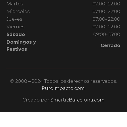
Martes
07:00- 22:00
Miercoles
07:00- 22:00
Jueves
07:00- 22:00
Viernes
07:00- 22:00
Sábado
09:00- 13:00
Domingos y
Cerrado
Festivos
© 2008 – 2024 Todos los derechos reservados.
PuroImpacto.com
.
Creado por
SmarticBarcelona.com