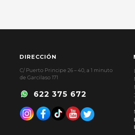
DIRECCIÓN
C/ Puerto Principe 26 – 40, a 1 minuto
de Garcilaso 171
622 375 672